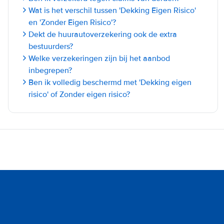
Wat is het verschil tussen 'Dekking Eigen Risico'
en 'Zonder Eigen Risico'?
Dekt de huurautoverzekering ook de extra
bestuurders?
Welke verzekeringen zijn bij het aanbod
inbegrepen?
Ben ik volledig beschermd met 'Dekking eigen
risico' of Zonder eigen risico?