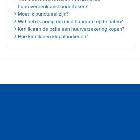
huurovereenkomst onderteken?
Moet ik punctueel zijn?
Wat heb ik nodig om mijn huurauto op te halen?
Kan ik aan de balie een huurverzekering kopen?
Hoe kan ik een klacht indienen?