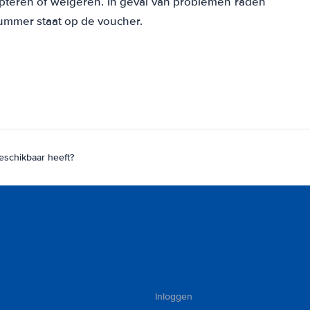
epteren of weigeren. In geval van problemen raden
ummer staat op de voucher.
eschikbaar heeft?
Inloggen